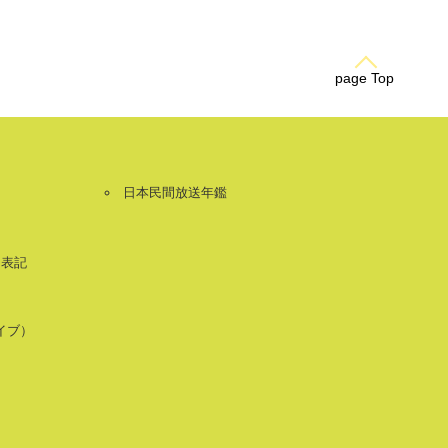
page Top
日本民間放送年鑑
く表記
カイブ）